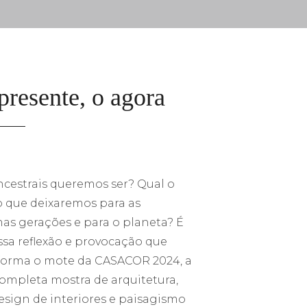
presente, o agora
cestrais queremos ser? Qual o
 que deixaremos para as
as gerações e para o planeta? É
sa reflexão e provocação que
forma o mote da CASACOR 2024, a
ompleta mostra de arquitetura,
design de interiores e paisagismo