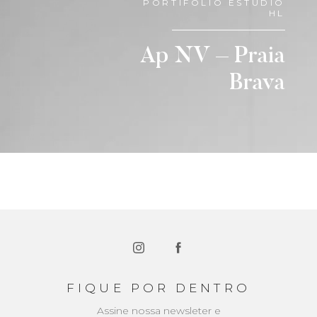
PORTIFOLIO ESTÚDIO
HL
Ap NV – Praia
Brava
Siga-
Estamos
nos
no
no
Facebook
FIQUE POR DENTRO
Instagram
Assine nossa newsleter e