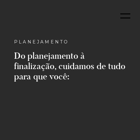
Pular
Me
Estúdio
HL
–
Arquitetura
PLANEJAMENTO
e
Do planejamento à
Interiores
finalização, cuidamos de tudo
para que você: