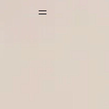
Pular
Estúdio
Menu
HL
–
Arquitetura
e
Interiores