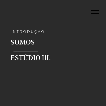
Pular
Me
Estúdio
HL
–
Arquitetura
INTRODUÇÃO
e
SOMOS
Interiores
ESTÚDIO HL